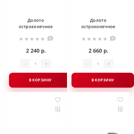
Долото
Долото
остроконечное
остроконечное
Milwaukee SDS-Max
Milwaukee SDS-Max
0
0
280 мм
400 мм
2 240 р.
2 660 р.
-
+
-
+
В КОРЗИНУ
В КОРЗИНУ