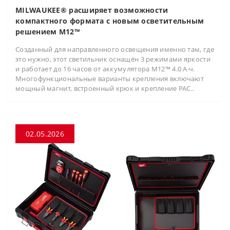
MILWAUKEE® расширяет возможности
компактного формата с новым осветительным
решением M12™
Созданный для направленного освещения именно там, где
это нужно, этот светильник оснащён 3 режимами яркости
и работает до 16 часов от аккумулятора M12™ 4.0 А·ч.
Многофункциональные варианты крепления включают
мощный магнит, встроенный крюк и крепление PAC..
02.05.2026