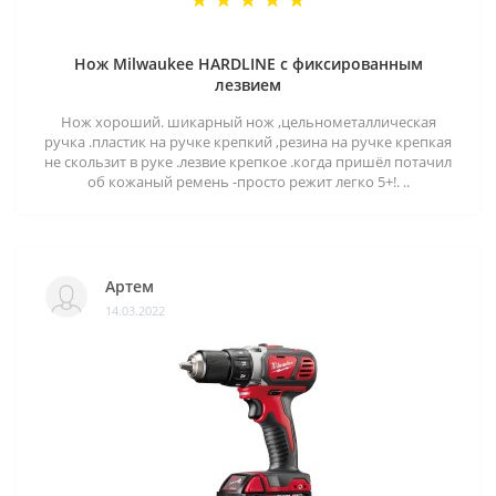
Нож Milwaukee HARDLINE с фиксированным
лезвием
Нож хороший. шикарный нож ,цельнометаллическая
ручка .пластик на ручке крепкий ,резина на ручке крепкая
не скользит в руке .лезвие крепкое .когда пришёл потачил
об кожаный ремень -просто режит легко 5+!. ..
Артем
14.03.2022