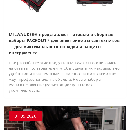
MILWAUKEE® представляет готовые и сборные
наборы PACKOUT™ для электриков и сантехников
— для максимального порядка и защиты
инструмента.
При разработке этих продуктов MILWAUKEE® опиралась
на отзывы пользователей, чтобы сделать их максимально
удобными и практичными — именно такими, какими их
ждут профессионалы на объекте. Новые наборы
PACKOUT™ для специалистов, доступные как в
укомплектован..
01.05.2026