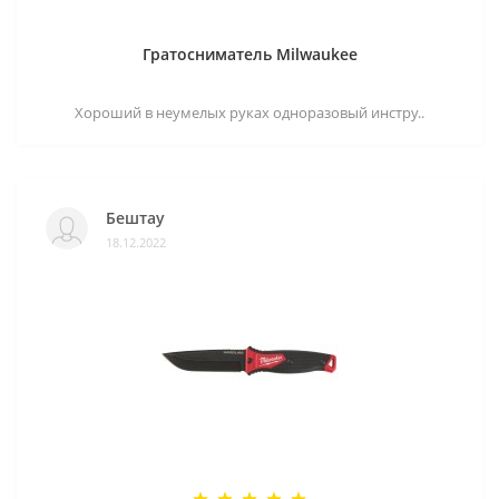
Гратосниматель Milwaukee
Хороший в неумелых руках одноразовый инстру..
Бештау
18.12.2022