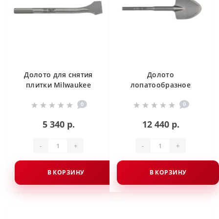
Долото для снятия
Долото
плитки Milwaukee
лопатообразное
SDS-Max 300 X 80 мм
Milwaukee SDS-Max
0
0
400 X 110 мм
5 340 р.
12 440 р.
-
+
-
+
В КОРЗИНУ
В КОРЗИНУ