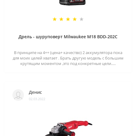
Дрель - шуруповерт Milwaukee M18 BDD-202C
В принципе на 4++ (цена+ качество) 2 аккумулятора пока
для моих целей хватает . Брать другую модель с большим
крутящим моментом ,это под конкретные цели.....
Денис
02.03.2022