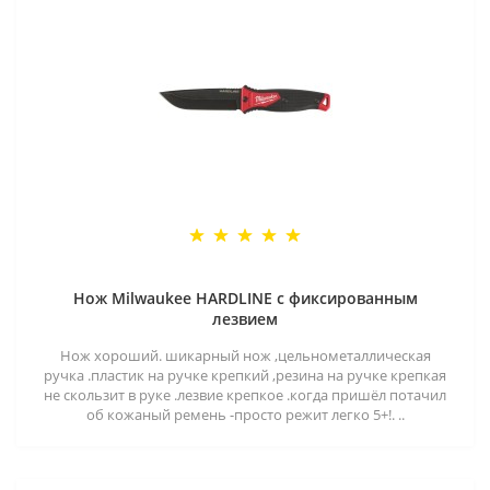
Нож Milwaukee HARDLINE с фиксированным
лезвием
Нож хороший. шикарный нож ,цельнометаллическая
ручка .пластик на ручке крепкий ,резина на ручке крепкая
не скользит в руке .лезвие крепкое .когда пришёл потачил
об кожаный ремень -просто режит легко 5+!. ..