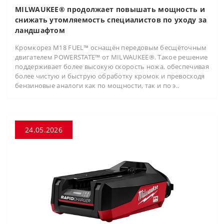
MILWAUKEE® продолжает повышать мощность и
снижать утомляемость специалистов по уходу за
ландшафтом
Кромкорез M18 FUEL™ оснащён передовым бесщёточным
двигателем POWERSTATE™ от MILWAUKEE®. Такое решение
поддерживает более высокую скорость ножа, обеспечивая
более чистую и быструю обработку кромок и превосходя
бензиновые аналоги как по мощности, так и по э..
24.05.2026