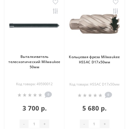
Выталкиватель
Кольцевая фреза Milwaukee
телескопический Milwaukee
HSSAC D17х50мм
50мм
Код товара: 49590012
Код товара: HSSAC D17х50мм
0
0
3 700 р.
5 680 р.
-
+
-
+