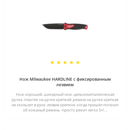
Нож Milwaukee HARDLINE с фиксированным
лезвием
Нож хороший. шикарный нож ,цельнометаллическая
ручка .пластик на ручке крепкий ,резина на ручке крепкая
не скользит в руке .лезвие крепкое .когда пришёл потачил
об кожаный ремень -просто режит легко 5+!. ..