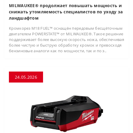
MILWAUKEE® продолжает повышать мощность и
снижать утомляемость специалистов по уходу за
ландшафтом
Кромкорез M18 FUEL™ оснащён передовым бесщёточным
двигателем POWERSTATE™ от MILWAUKEE®. Такое решение
поддерживает более высокую скорость ножа, обеспечивая
более чистую и быструю обработку кромок и превосходя
бензиновые аналоги как по мощности, так и по э..
24.05.2026