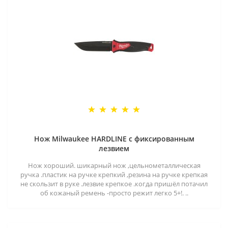
Нож Milwaukee HARDLINE с фиксированным
лезвием
Нож хороший. шикарный нож ,цельнометаллическая
ручка .пластик на ручке крепкий ,резина на ручке крепкая
не скользит в руке .лезвие крепкое .когда пришёл потачил
об кожаный ремень -просто режит легко 5+!. ..