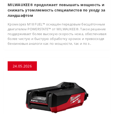
MILWAUKEE® продолжает повышать мощность и
снижать утомляемость специалистов по уходу за
ландшафтом
Кромкорез M18 FUEL™ оснащён передовым бесщёточным
двигателем POWERSTATE™ от MILWAUKEE®. Такое решение
поддерживает более высокую скорость ножа, обеспечивая
более чистую и быструю обработку кромок и превосходя
бензиновые аналоги как по мощности, так и по э..
24.05.2026