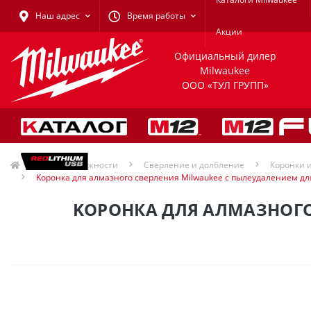
Наш адрес
Время работы
Акции
Официальный дилер
Milwaukee
ООО «ТУЛ ГРУПП»
Принадлежности
Сверление и долбление
Коронки 
Kopoнка для aлмaзного сверления Milwaukee с пылеудалением дл
KOPOНКА ДЛЯ AЛМAЗНОГО