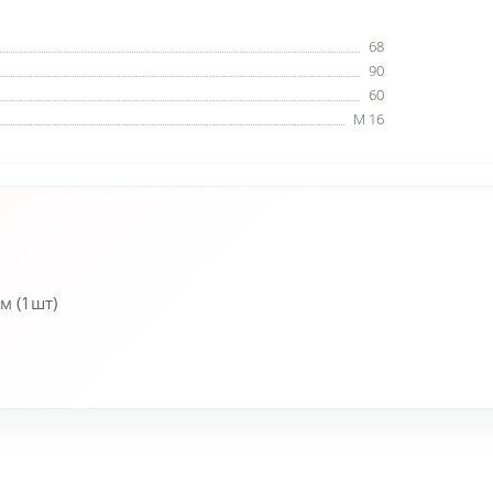
68
90
60
М 16
м (1шт)