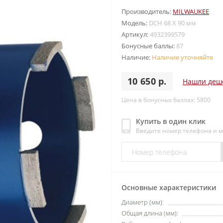
Производитель:
MILWAUKEE
Модель:
DCH 68 X 90 мм
Артикул:
4932399579
Бонусные баллы:
87
Наличие:
Наличие уточняйте
10 650 р.
Нашли деш
Цена в бонусных баллах: 5800
Купить в один клик
Введите номер телефона и 
Основные характеристики
Диаметр (мм):
Общая длина (мм):