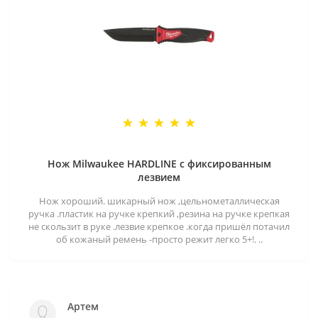
Нож Milwaukee HARDLINE с фиксированным
лезвием
Нож хороший. шикарный нож ,цельнометаллическая
ручка .пластик на ручке крепкий ,резина на ручке крепкая
не скользит в руке .лезвие крепкое .когда пришёл потачил
об кожаный ремень -просто режит легко 5+!. ..
Артем