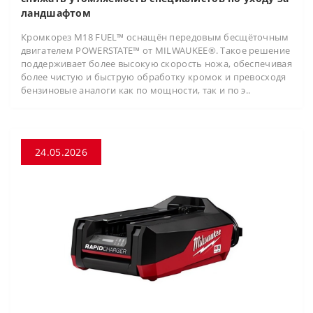
ландшафтом
Кромкорез M18 FUEL™ оснащён передовым бесщёточным
двигателем POWERSTATE™ от MILWAUKEE®. Такое решение
поддерживает более высокую скорость ножа, обеспечивая
более чистую и быструю обработку кромок и превосходя
бензиновые аналоги как по мощности, так и по э..
24.05.2026