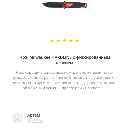
Нож Milwaukee HARDLINE с фиксированным
лезвием
Нож хороший. шикарный нож ,цельнометаллическая
ручка .пластик на ручке крепкий ,резина на ручке крепкая
не скользит в руке .лезвие крепкое .когда пришёл потачил
об кожаный ремень -просто режит легко 5+!. ..
Артем
14.03.2022