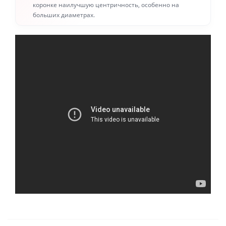
коронке наилучшую центричность, особенно на
больших диаметрах.