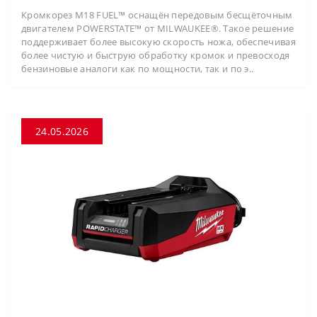
Кромкорез M18 FUEL™ оснащён передовым бесщёточным
двигателем POWERSTATE™ от MILWAUKEE®. Такое решение
поддерживает более высокую скорость ножа, обеспечивая
более чистую и быструю обработку кромок и превосходя
бензиновые аналоги как по мощности, так и по э..
24.05.2026