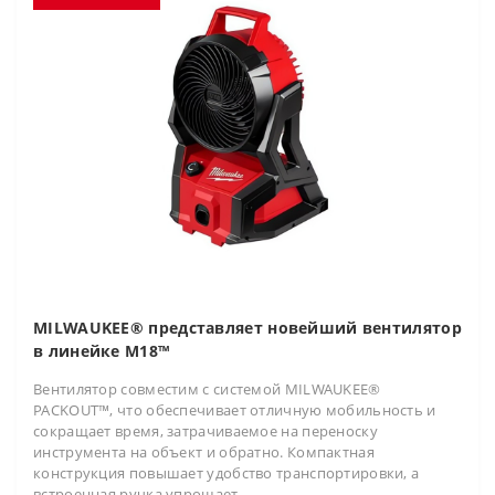
MILWAUKEE® представляет новейший вентилятор
в линейке M18™
Вентилятор совместим с системой MILWAUKEE®
PACKOUT™, что обеспечивает отличную мобильность и
сокращает время, затрачиваемое на переноску
инструмента на объект и обратно. Компактная
конструкция повышает удобство транспортировки, а
встроенная ручка упрощает..