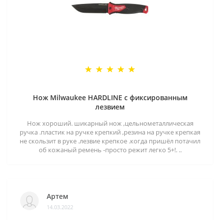
Нож Milwaukee HARDLINE с фиксированным
лезвием
Нож хороший. шикарный нож ,цельнометаллическая
ручка .пластик на ручке крепкий ,резина на ручке крепкая
не скользит в руке .лезвие крепкое .когда пришёл потачил
об кожаный ремень -просто режит легко 5+!. ..
Артем
14.03.2022