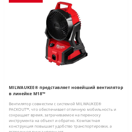
MILWAUKEE® представляет новейший вентилятор
в линейке M18™
Вентилятор совместим с системой MILWAUKEE®
PACKOUT™, что обеспечивает отличную мобильность и
сокращает время, затрачиваемое на переноску
инструмента на объект и обратно. Компактная
конструкция повышает удобство транспортировки, а
встроенная ручка упрощает..