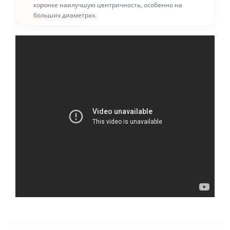
коронке наилучшую центричность, особенно на
больших диаметрах.