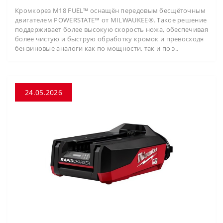
Кромкорез M18 FUEL™ оснащён передовым бесщёточным
двигателем POWERSTATE™ от MILWAUKEE®. Такое решение
поддерживает более высокую скорость ножа, обеспечивая
более чистую и быструю обработку кромок и превосходя
бензиновые аналоги как по мощности, так и по э..
24.05.2026