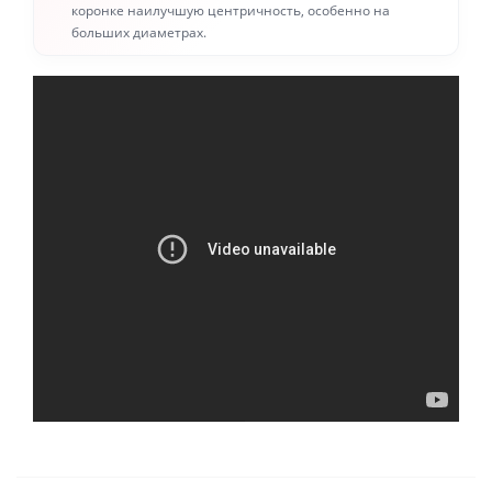
коронке наилучшую центричность, особенно на
больших диаметрах.