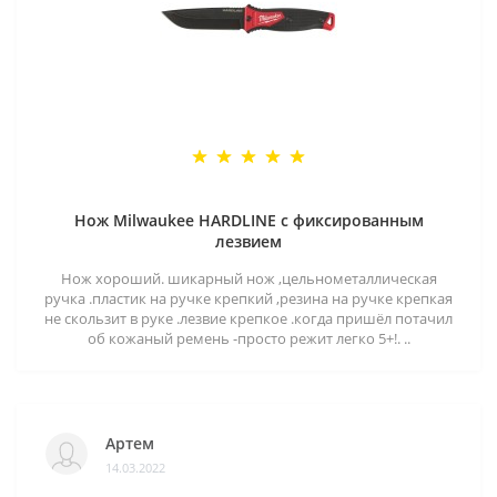
Нож Milwaukee HARDLINE с фиксированным
лезвием
Нож хороший. шикарный нож ,цельнометаллическая
ручка .пластик на ручке крепкий ,резина на ручке крепкая
не скользит в руке .лезвие крепкое .когда пришёл потачил
об кожаный ремень -просто режит легко 5+!. ..
Артем
14.03.2022