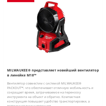
MILWAUKEE® представляет новейший вентилятор
в линейке M18™
Вентилятор совместим с системой MILWAUKEE®
PACKOUT™, что обеспечивает отличную мобильность и
сокращает время, затрачиваемое на переноску
инструмента на объект и обратно. Компактная
конструкция повышает удобство транспортировки, а
встроенная ручка упрощает..