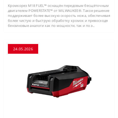
Кромкорез M18 FUEL™ оснащён передовым бесщёточным
двигателем POWERSTATE™ от MILWAUKEE®. Такое решение
поддерживает более высокую скорость ножа, обеспечивая
более чистую и быструю обработку кромок и превосходя
бензиновые аналоги как по мощности, так и по э..
24.05.2026