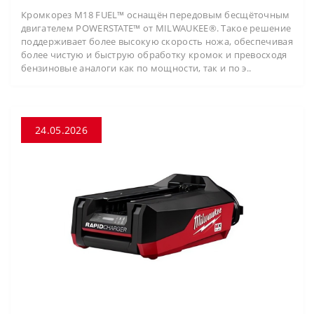
Кромкорез M18 FUEL™ оснащён передовым бесщёточным
двигателем POWERSTATE™ от MILWAUKEE®. Такое решение
поддерживает более высокую скорость ножа, обеспечивая
более чистую и быструю обработку кромок и превосходя
бензиновые аналоги как по мощности, так и по э..
24.05.2026