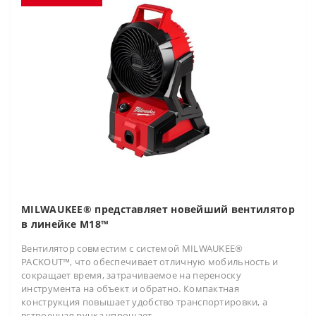
MILWAUKEE® представляет новейший вентилятор
в линейке M18™
Вентилятор совместим с системой MILWAUKEE®
PACKOUT™, что обеспечивает отличную мобильность и
сокращает время, затрачиваемое на переноску
инструмента на объект и обратно. Компактная
конструкция повышает удобство транспортировки, а
встроенная ручка упрощает..