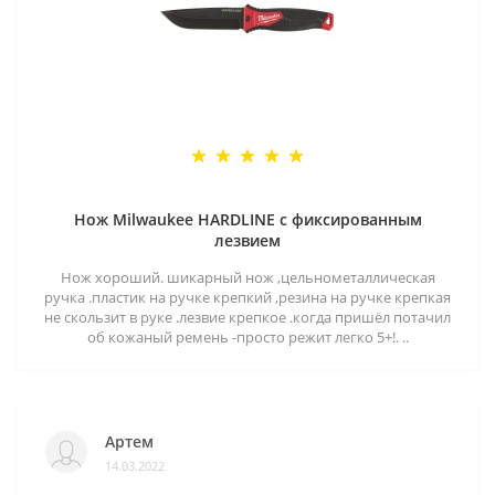
Нож Milwaukee HARDLINE с фиксированным
лезвием
Нож хороший. шикарный нож ,цельнометаллическая
ручка .пластик на ручке крепкий ,резина на ручке крепкая
не скользит в руке .лезвие крепкое .когда пришёл потачил
об кожаный ремень -просто режит легко 5+!. ..
Артем
14.03.2022