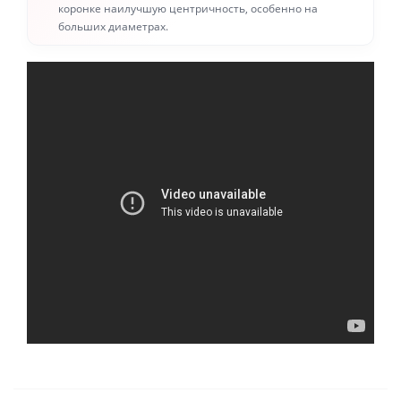
коронке наилучшую центричность, особенно на
больших диаметрах.