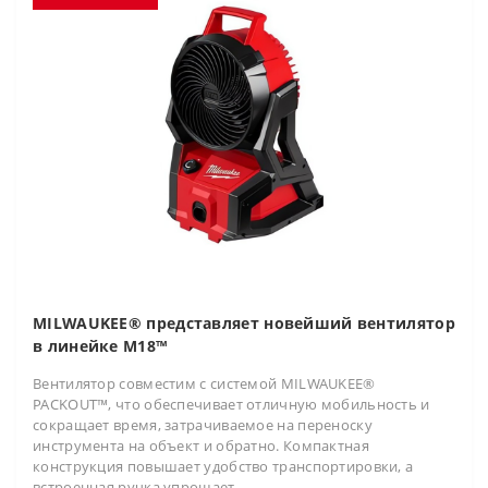
MILWAUKEE® представляет новейший вентилятор
в линейке M18™
Вентилятор совместим с системой MILWAUKEE®
PACKOUT™, что обеспечивает отличную мобильность и
сокращает время, затрачиваемое на переноску
инструмента на объект и обратно. Компактная
конструкция повышает удобство транспортировки, а
встроенная ручка упрощает..