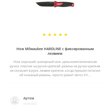
Нож Milwaukee HARDLINE с фиксированным
лезвием
Нож хороший. шикарный нож ,цельнометаллическая
ручка .пластик на ручке крепкий ,резина на ручке крепкая
не скользит в руке .лезвие крепкое .когда пришёл потачил
об кожаный ремень -просто режит легко 5+!. ..
Артем
14.03.2022