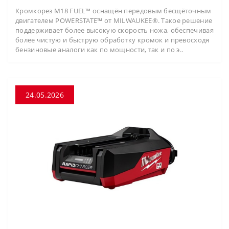
Кромкорез M18 FUEL™ оснащён передовым бесщёточным
двигателем POWERSTATE™ от MILWAUKEE®. Такое решение
поддерживает более высокую скорость ножа, обеспечивая
более чистую и быструю обработку кромок и превосходя
бензиновые аналоги как по мощности, так и по э..
24.05.2026