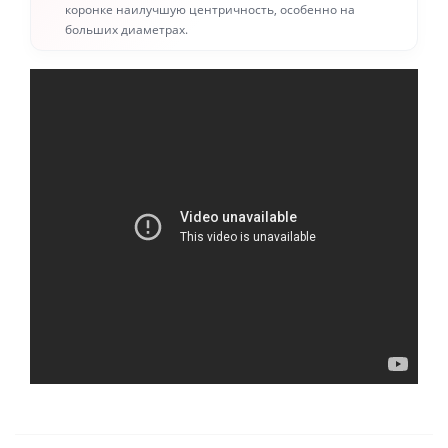
коронке наилучшую центричность, особенно на
больших диаметрах.