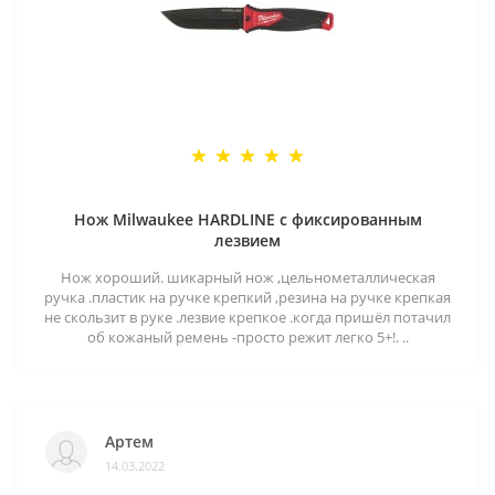
Нож Milwaukee HARDLINE с фиксированным
лезвием
Нож хороший. шикарный нож ,цельнометаллическая
ручка .пластик на ручке крепкий ,резина на ручке крепкая
не скользит в руке .лезвие крепкое .когда пришёл потачил
об кожаный ремень -просто режит легко 5+!. ..
Артем
14.03.2022