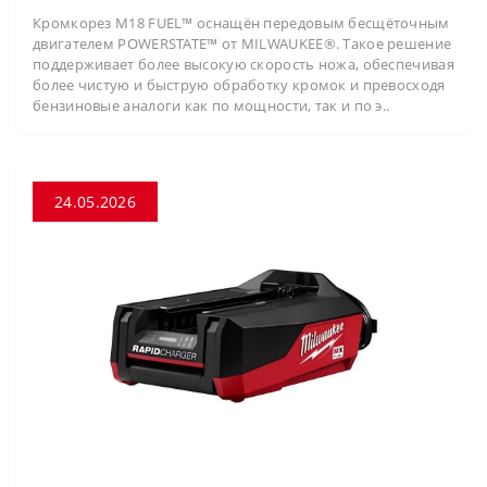
Кромкорез M18 FUEL™ оснащён передовым бесщёточным
двигателем POWERSTATE™ от MILWAUKEE®. Такое решение
поддерживает более высокую скорость ножа, обеспечивая
более чистую и быструю обработку кромок и превосходя
бензиновые аналоги как по мощности, так и по э..
24.05.2026