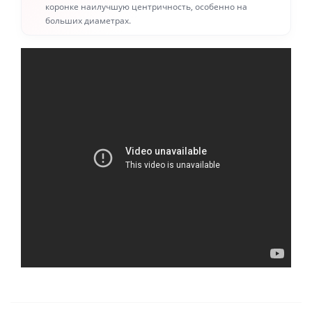
коронке наилучшую центричность, особенно на
больших диаметрах.