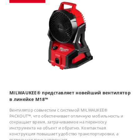
MILWAUKEE® представляет новейший вентилятор
в линейке M18™
Вентилятор совместим с системой MILWAUKEE®
PACKOUT™, что обеспечивает отличную мобильность и
сокращает время, затрачиваемое на переноску
инструмента на объект и обратно. Компактная
конструкция повышает удобство транспортировки, а
встроенная ручка упрощает..