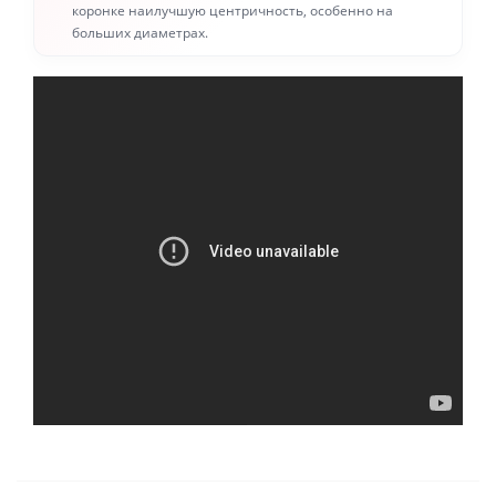
коронке наилучшую центричность, особенно на
больших диаметрах.