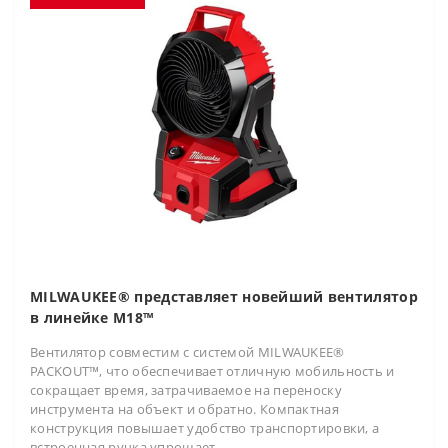
MILWAUKEE® представляет новейший вентилятор
в линейке M18™
Вентилятор совместим с системой MILWAUKEE®
PACKOUT™, что обеспечивает отличную мобильность и
сокращает время, затрачиваемое на переноску
инструмента на объект и обратно. Компактная
конструкция повышает удобство транспортировки, а
встроенная ручка упрощает..