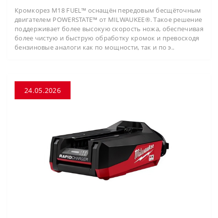
Кромкорез M18 FUEL™ оснащён передовым бесщёточным
двигателем POWERSTATE™ от MILWAUKEE®. Такое решение
поддерживает более высокую скорость ножа, обеспечивая
более чистую и быструю обработку кромок и превосходя
бензиновые аналоги как по мощности, так и по э..
24.05.2026