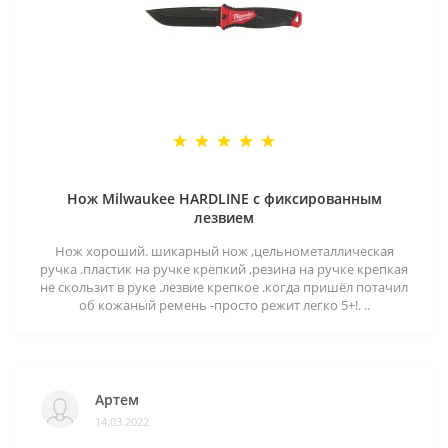
Нож Milwaukee HARDLINE с фиксированным
лезвием
Нож хороший. шикарный нож ,цельнометаллическая
ручка .пластик на ручке крепкий ,резина на ручке крепкая
не скользит в руке .лезвие крепкое .когда пришёл потачил
об кожаный ремень -просто режит легко 5+!. ..
Артем
14.03.2022