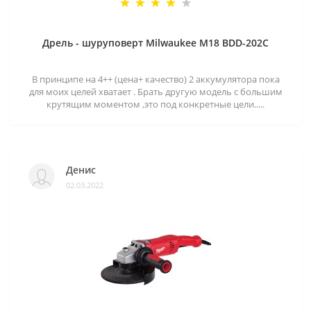
Дрель - шуруповерт Milwaukee M18 BDD-202C
В принципе на 4++ (цена+ качество) 2 аккумулятора пока
для моих целей хватает . Брать другую модель с большим
крутящим моментом ,это под конкретные цели.....
Денис
02.03.2022