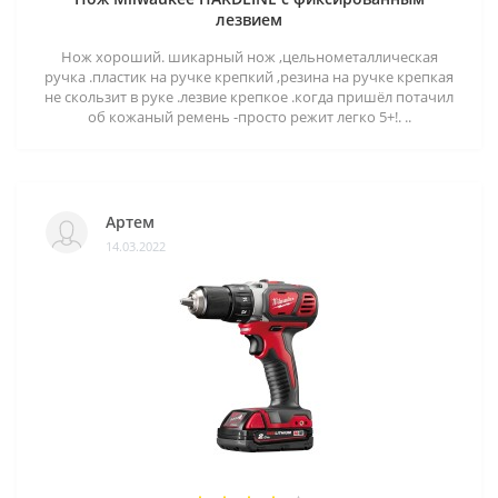
лезвием
Нож хороший. шикарный нож ,цельнометаллическая
ручка .пластик на ручке крепкий ,резина на ручке крепкая
не скользит в руке .лезвие крепкое .когда пришёл потачил
об кожаный ремень -просто режит легко 5+!. ..
Артем
14.03.2022