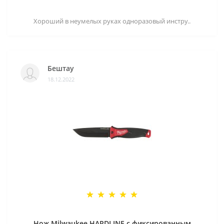
Хороший в неумелых руках одноразовый инстру..
Бештау
18.12.2022
Нож Milwaukee HARDLINE с фиксированным