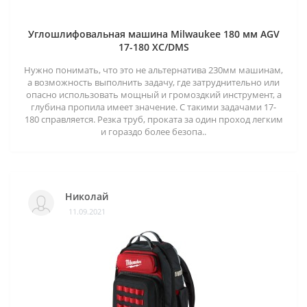
Углошлифовальная машина Milwaukee 180 мм AGV
17-180 XC/DMS
Нужно понимать, что это не альтернатива 230мм машинам,
а возможность выполнить задачу, где затруднительно или
опасно использовать мощный и громоздкий инструмент, а
глубина пропила имеет значение. С такими задачами 17-
180 справляется. Резка труб, проката за один проход легким
и гораздо более безопа..
Николай
11.09.2021