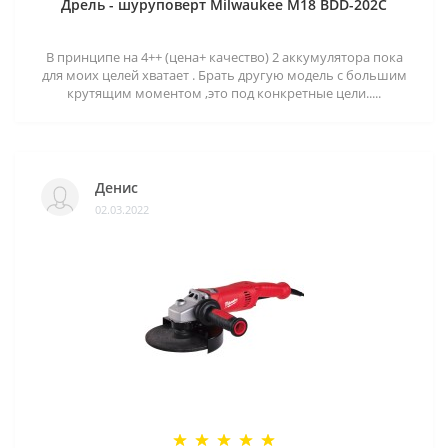
Дрель - шуруповерт Milwaukee M18 BDD-202C
В принципе на 4++ (цена+ качество) 2 аккумулятора пока
для моих целей хватает . Брать другую модель с большим
крутящим моментом ,это под конкретные цели.....
Денис
02.03.2022