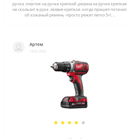
ручка .пластик на ручке крепкий ,резина на ручке крепкая
не скользит в руке .лезвие крепкое .когда пришёл потачил
об кожаный ремень -просто режит легко 5+!. ..
Артем
14.03.2022