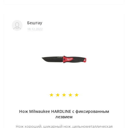
Бештау
18.12.2022
Нож Milwaukee HARDLINE с фиксированным
лезвием
Нож хороший. шикарный нож ,цельнометаллическая