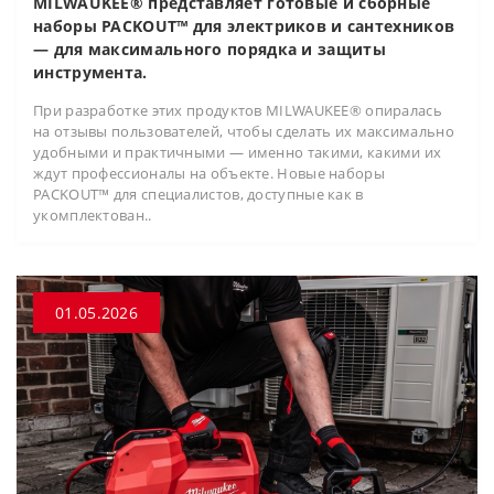
MILWAUKEE® представляет готовые и сборные
наборы PACKOUT™ для электриков и сантехников
— для максимального порядка и защиты
инструмента.
При разработке этих продуктов MILWAUKEE® опиралась
на отзывы пользователей, чтобы сделать их максимально
удобными и практичными — именно такими, какими их
ждут профессионалы на объекте. Новые наборы
PACKOUT™ для специалистов, доступные как в
укомплектован..
01.05.2026