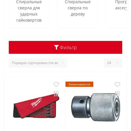
Cпиральные
Спиральные
Програ
сверла для
сверла по
аксесу
ударных
дереву
гайковертов
Фильтр
Заканчивается