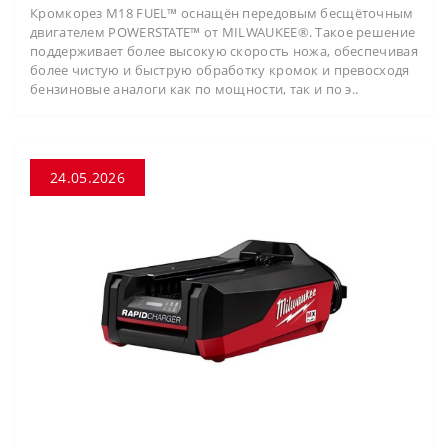
Кромкорез M18 FUEL™ оснащён передовым бесщёточным
двигателем POWERSTATE™ от MILWAUKEE®. Такое решение
поддерживает более высокую скорость ножа, обеспечивая
более чистую и быструю обработку кромок и превосходя
бензиновые аналоги как по мощности, так и по э..
24.05.2026