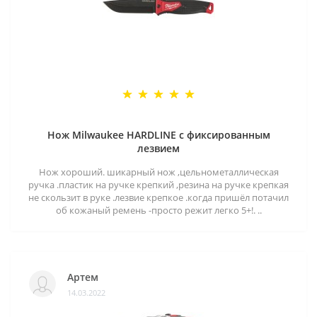
Нож Milwaukee HARDLINE с фиксированным
лезвием
Нож хороший. шикарный нож ,цельнометаллическая
ручка .пластик на ручке крепкий ,резина на ручке крепкая
не скользит в руке .лезвие крепкое .когда пришёл потачил
об кожаный ремень -просто режит легко 5+!. ..
Артем
14.03.2022