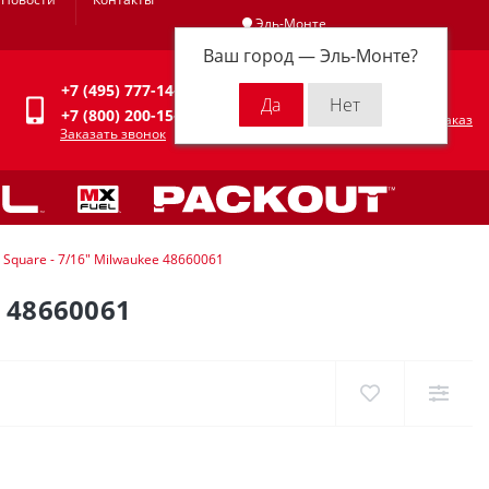
Эль-Монте
Ваш город —
Эль-Монте
?
Личный кабинет
+7 (495) 777-14-94
0
0 р.
+7 (800) 200-15-94
Оформить заказ
Заказать звонок
 Square - 7/16" Milwaukee 48660061
 48660061