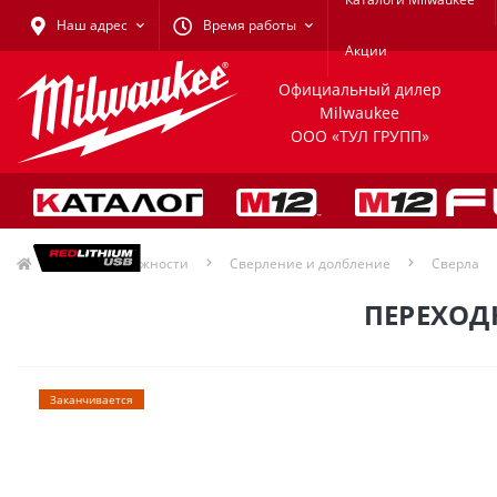
Наш адрес
Время работы
Акции
Официальный дилер
Milwaukee
ООО «ТУЛ ГРУПП»
Принадлежности
Сверление и долбление
Сверла
ПЕРЕХОДН
Заканчивается