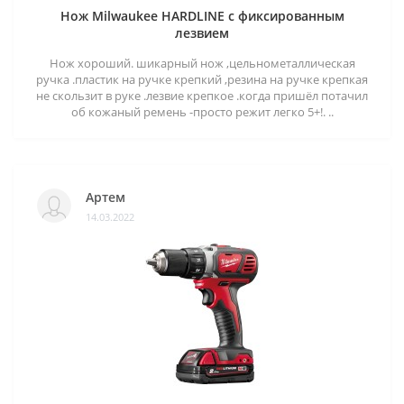
Нож Milwaukee HARDLINE с фиксированным
лезвием
Нож хороший. шикарный нож ,цельнометаллическая
ручка .пластик на ручке крепкий ,резина на ручке крепкая
не скользит в руке .лезвие крепкое .когда пришёл потачил
об кожаный ремень -просто режит легко 5+!. ..
Артем
14.03.2022