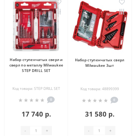
Набор ступенчатых сверл и
Набор ступенчатых сверл
сверл по металлу Milwaukee
Milwaukee 3шт
STEP DRILL SET
Код товара: STEP DRILL SET
Код товара: 48899399
0
0
17 740 р.
31 580 р.
-
+
-
+