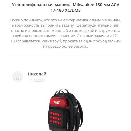
Углошлифовальная машина Milwaukee 180 мм AGV
17-180 XC/DMS
Нужно понимать, что это не альтернатива 230мм машинам,
а возможность выполнить задачу, где затруднительно или
опасно использовать мощный и громоздкий инструмент, а
глубина пропила имеет значение. С такими задачами 17-
180 справляется. Резка труб, проката за один проход легким
и гораздо более безопа..
Николай
11.09.2021