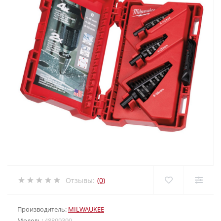
Отзывы:
(0)
Производитель:
MILWAUKEE
Модель:
48899399