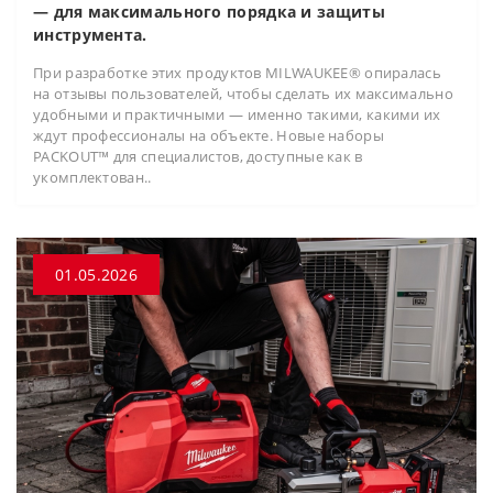
— для максимального порядка и защиты
инструмента.
При разработке этих продуктов MILWAUKEE® опиралась
на отзывы пользователей, чтобы сделать их максимально
удобными и практичными — именно такими, какими их
ждут профессионалы на объекте. Новые наборы
PACKOUT™ для специалистов, доступные как в
укомплектован..
01.05.2026