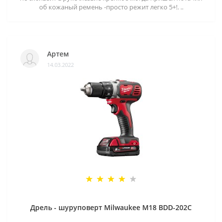
об кожаный ремень -просто режит легко 5+!. ..
Артем
14.03.2022
Дрель - шуруповерт Milwaukee M18 BDD-202C