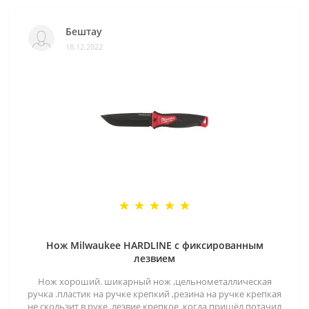
Бештау
18.12.2022
Нож Milwaukee HARDLINE с фиксированным
лезвием
Нож хороший. шикарный нож ,цельнометаллическая
ручка .пластик на ручке крепкий ,резина на ручке крепкая
не скользит в руке .лезвие крепкое .когда пришёл потачил