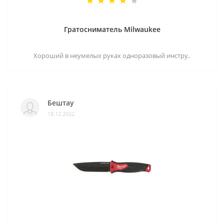
Гратосниматель Milwaukee
Хороший в неумелых руках одноразовый инстру..
Бештау
18.12.2022