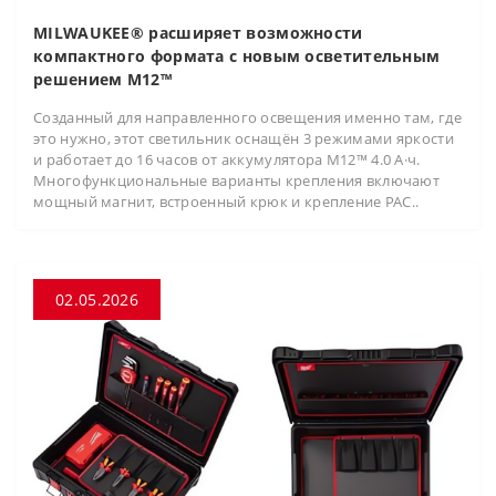
MILWAUKEE® расширяет возможности
компактного формата с новым осветительным
решением M12™
Созданный для направленного освещения именно там, где
это нужно, этот светильник оснащён 3 режимами яркости
и работает до 16 часов от аккумулятора M12™ 4.0 А·ч.
Многофункциональные варианты крепления включают
мощный магнит, встроенный крюк и крепление PAC..
02.05.2026