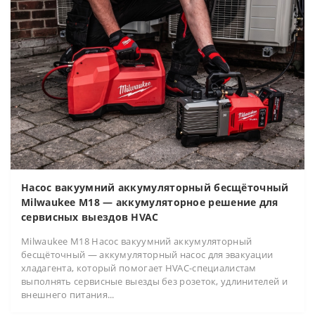
Насос вакуумний аккумуляторный бесщёточный
Milwaukee M18 — аккумуляторное решение для
сервисных выездов HVAC
Milwaukee M18 Насос вакуумний аккумуляторный
бесщёточный — аккумуляторный насос для эвакуации
хладагента, который помогает HVAC-специалистам
выполнять сервисные выезды без розеток, удлинителей и
внешнего питания...