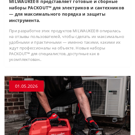
MILWAUKEE® представляет готовые и сборные
наборы PACKOUT™ для электриков и сантехников
— для максимального порядка и защиты
инструмента.
При разработке этих продуктов MILWAUKEE® опиралась
на отзывы пользователей, чтобы сделать их максимально
удобными и практичными — именно такими, какими их
ждут профессионалы на объекте. Новые наборы
PACKOUT™ для специалистов, доступные как в
укомплектован..
01.05.2026