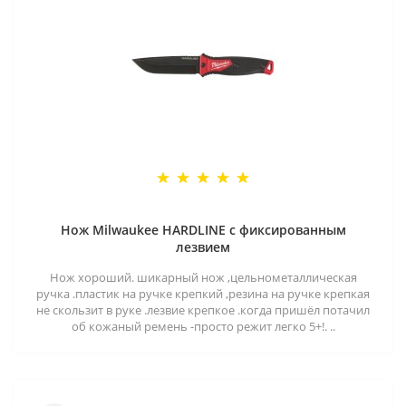
Нож Milwaukee HARDLINE с фиксированным
лезвием
Нож хороший. шикарный нож ,цельнометаллическая
ручка .пластик на ручке крепкий ,резина на ручке крепкая
не скользит в руке .лезвие крепкое .когда пришёл потачил
об кожаный ремень -просто режит легко 5+!. ..