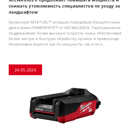
снижать утомляемость специалистов по уходу за
ландшафтом
Кромкорез M18 FUEL™ оснащён передовым бесщёточным
двигателем POWERSTATE™ от MILWAUKEE®. Такое решение
поддерживает более высокую скорость ножа, обеспечивая
более чистую и быструю обработку кромок и превосходя
бензиновые аналоги как по мощности, так и по э..
24.05.2026