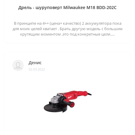
Дрель - шуруповерт Milwaukee M18 BDD-202C
В принципе на 4++ (цена+ качество) 2 аккумулятора пока
для моих целей хватает . Брать другую модель с большим
крутящим моментом ,это под конкретные цели.....
Денис
02.03.2022