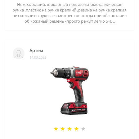
Нож хороший. шикарный нож ,цельнометаллическая
ручка .пластик на ручке крепкий ,резина на ручке крепкая
не скользит в руке .лезвие крепкое .когда пришёл потачил
об кожаный ремень -просто режит легко 5+!. ..
Артем
14.03.2022