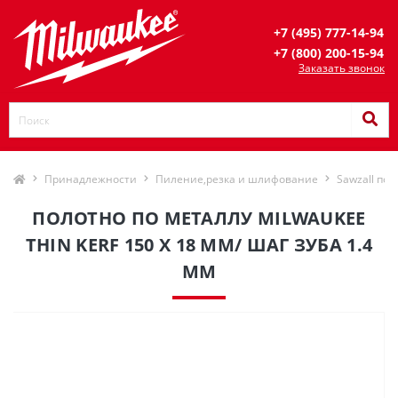
+7 (495) 777-14-94
+7 (800) 200-15-94
Заказать звонок
Принадлежности
Пиление,резка и шлифование
Sawzall пол
ПОЛОТНО ПО МЕТАЛЛУ MILWAUKEE
THIN KERF 150 X 18 ММ/ ШАГ ЗУБА 1.4
ММ