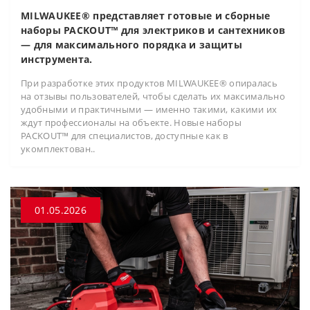
MILWAUKEE® представляет готовые и сборные
наборы PACKOUT™ для электриков и сантехников
— для максимального порядка и защиты
инструмента.
При разработке этих продуктов MILWAUKEE® опиралась
на отзывы пользователей, чтобы сделать их максимально
удобными и практичными — именно такими, какими их
ждут профессионалы на объекте. Новые наборы
PACKOUT™ для специалистов, доступные как в
укомплектован..
01.05.2026