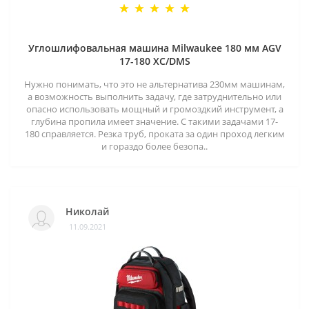
Углошлифовальная машина Milwaukee 180 мм AGV
17-180 XC/DMS
Нужно понимать, что это не альтернатива 230мм машинам,
а возможность выполнить задачу, где затруднительно или
опасно использовать мощный и громоздкий инструмент, а
глубина пропила имеет значение. С такими задачами 17-
180 справляется. Резка труб, проката за один проход легким
и гораздо более безопа..
Николай
11.09.2021