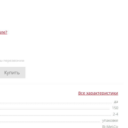
вле?
мы перезвоним
Купить
Все характеристики
да
150
2-4
упаковке
Bi-Met.Co