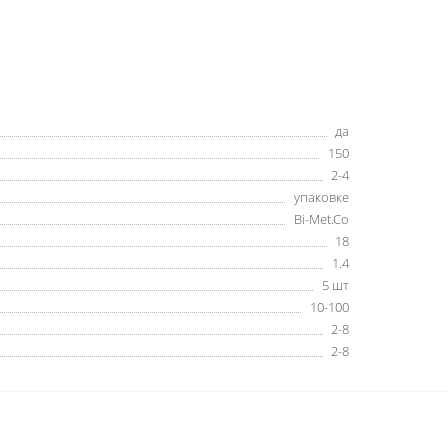
да
150
2-4
упаковке
Bi-Met.Co
18
1.4
5 шт
10-100
2-8
2-8