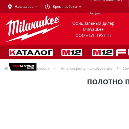
Наш адрес
Время работы
Акции
Официальный дилер
Milwaukee
ООО «ТУЛ ГРУПП»
Принадлежности
Пиление,резка и шлифование
Saw
ПОЛОТНО П