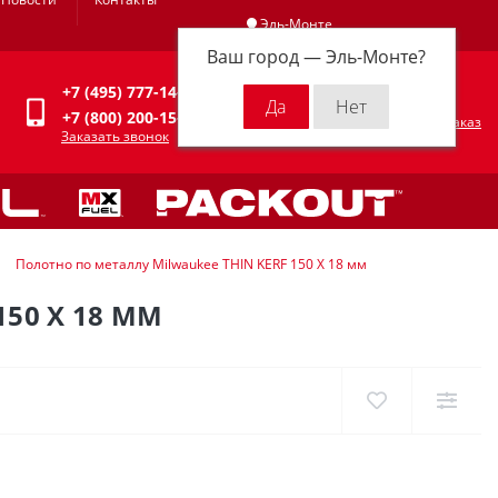
Эль-Монте
Ваш город —
Эль-Монте
?
Личный кабинет
+7 (495) 777-14-94
0
0 р.
+7 (800) 200-15-94
Оформить заказ
Заказать звонок
Полотно по металлу Milwaukee THIN KERF 150 X 18 мм
50 X 18 ММ