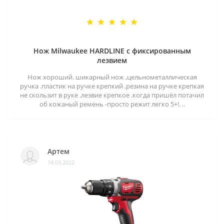
Нож Milwaukee HARDLINE с фиксированным
лезвием
Нож хороший. шикарный нож ,цельнометаллическая
ручка .пластик на ручке крепкий ,резина на ручке крепкая
не скользит в руке .лезвие крепкое .когда пришёл потачил
об кожаный ремень -просто режит легко 5+!. ..
Артем
14.03.2022