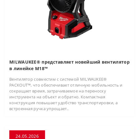
MILWAUKEE® представляет новейший вентилятор
в линейке M18™
Вентилятор совместим с системой MILWAUKEE®
PACKOUT™, что обеспечивает отличную мобильность и
сокращает время, затрачиваемое на переноску
инструмента на объект и обратно. Компактная
конструкция повышает удобство транспортировки, а
встроенная ручка упрощает..
24.05.2026