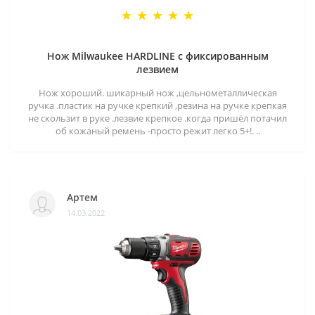
Нож Milwaukee HARDLINE с фиксированным
лезвием
Нож хороший. шикарный нож ,цельнометаллическая
ручка .пластик на ручке крепкий ,резина на ручке крепкая
не скользит в руке .лезвие крепкое .когда пришёл потачил
об кожаный ремень -просто режит легко 5+!. ..
Артем
14.03.2022