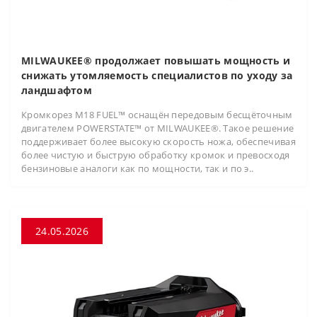
MILWAUKEE® продолжает повышать мощность и
снижать утомляемость специалистов по уходу за
ландшафтом
Кромкорез M18 FUEL™ оснащён передовым бесщёточным
двигателем POWERSTATE™ от MILWAUKEE®. Такое решение
поддерживает более высокую скорость ножа, обеспечивая
более чистую и быструю обработку кромок и превосходя
бензиновые аналоги как по мощности, так и по э..
24.05.2026