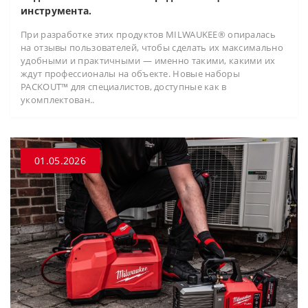
инструмента.
При разработке этих продуктов MILWAUKEE® опиралась
на отзывы пользователей, чтобы сделать их максимально
удобными и практичными — именно такими, какими их
ждут профессионалы на объекте. Новые наборы
PACKOUT™ для специалистов, доступные как в
укомплектован..
01.05.2026