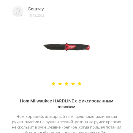
Бештау
18.12.2022
Нож Milwaukee HARDLINE с фиксированным
лезвием
Нож хороший. шикарный нож ,цельнометаллическая
ручка .пластик на ручке крепкий ,резина на ручке крепкая
не скользит в руке .лезвие крепкое .когда пришёл потачил
об кожаный ремень -просто режит легко 5+!. ..