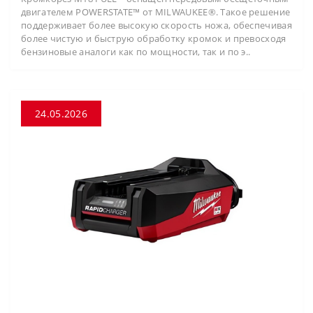
двигателем POWERSTATE™ от MILWAUKEE®. Такое решение
поддерживает более высокую скорость ножа, обеспечивая
более чистую и быструю обработку кромок и превосходя
бензиновые аналоги как по мощности, так и по э..
24.05.2026