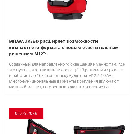
MILWAUKEE® расширяет возможности
компактного формата с новым осветительным
решением M12™
Созданный для направленного освещения именно там, где
это нужно, этот светильник оснащён 3 режимами яркости
и работает до 16 часов от аккумулятора M12™ 4.0 А·ч.
Многофункциональные варианты крепления включают
мощный магнит, встроенный крюк и крепление PAC..
02.05.2026