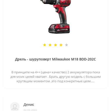
Дрель - шуруповерт Milwaukee M18 BDD-202C
В принципе на 4++ (цена+ качество) 2 аккумулятора пока
для моих целей хватает . Брать другую модель с большим
крутящим моментом ,это под конкретные цели.....
Денис
02.03.2022