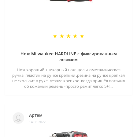
Нож Milwaukee HARDLINE с фиксированным
лезвием
Нож хороший. шикарный нож ,цельнометаллическая
ручка .пластик на ручке крепкий ,резина на ручке крепкая
не скользит в руке .лезвие крепкое .когда пришёл потачил
об кожаный ремень -просто режит легко 5+!. ..
Артем
14.03.2022