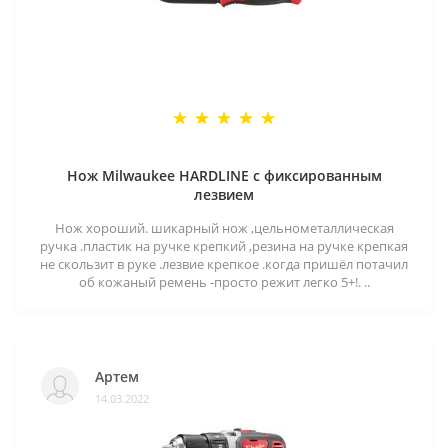
Нож Milwaukee HARDLINE с фиксированным
лезвием
Нож хороший. шикарный нож ,цельнометаллическая
ручка .пластик на ручке крепкий ,резина на ручке крепкая
не скользит в руке .лезвие крепкое .когда пришёл потачил
об кожаный ремень -просто режит легко 5+!. ..
Артем
14.03.2022