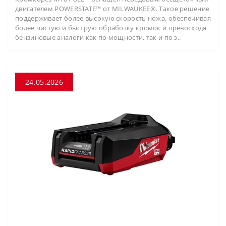
двигателем POWERSTATE™ от MILWAUKEE®. Такое решение
поддерживает более высокую скорость ножа, обеспечивая
более чистую и быструю обработку кромок и превосходя
бензиновые аналоги как по мощности, так и по э..
24.05.2026