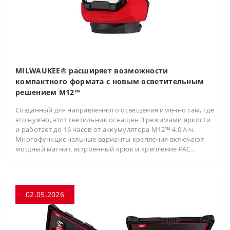
MILWAUKEE® расширяет возможности
компактного формата с новым осветительным
решением M12™
Созданный для направленного освещения именно там, где
это нужно, этот светильник оснащён 3 режимами яркости
и работает до 16 часов от аккумулятора M12™ 4.0 А·ч.
Многофункциональные варианты крепления включают
мощный магнит, встроенный крюк и крепление PAC..
02.05.2026