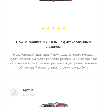
Нож Milwaukee HARDLINE с фиксированным
лезвием
Нож хороший. шикарный нож ,цельнометаллическая
ручка .пластик на ручке крепкий ,резина на ручке крепкая
не скользит в руке .лезвие крепкое .когда пришёл потачил
об кожаный ремень -просто режит легко 5+!. ..
Артем
14.03.2022