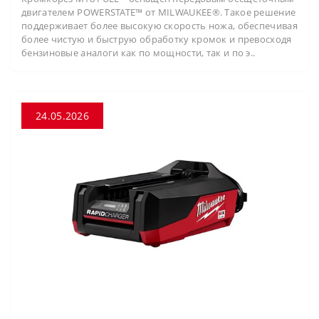
двигателем POWERSTATE™ от MILWAUKEE®. Такое решение
поддерживает более высокую скорость ножа, обеспечивая
более чистую и быструю обработку кромок и превосходя
бензиновые аналоги как по мощности, так и по э..
24.05.2026