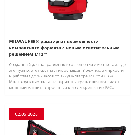
MILWAUKEE® расширяет возможности
компактного формата с новым осветительным
решением M12™
Созданный для направленного освещения именно там, где
это нужно, этот светильник оснащён 3 режимами яркости
и работает до 16 часов от аккумулятора M12™ 4.0 А·ч.
Многофункциональные варианты крепления включают
мощный магнит, встроенный крюк и крепление PAC..
02.05.2026