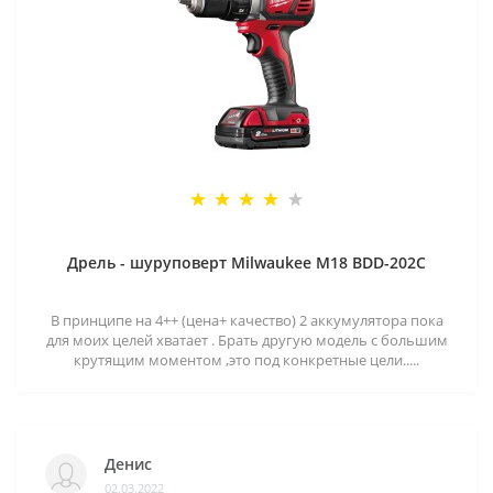
Дрель - шуруповерт Milwaukee M18 BDD-202C
В принципе на 4++ (цена+ качество) 2 аккумулятора пока
для моих целей хватает . Брать другую модель с большим
крутящим моментом ,это под конкретные цели.....
Денис
02.03.2022