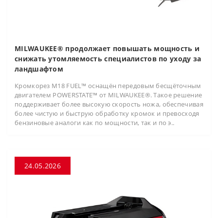
MILWAUKEE® продолжает повышать мощность и
снижать утомляемость специалистов по уходу за
ландшафтом
Кромкорез M18 FUEL™ оснащён передовым бесщёточным
двигателем POWERSTATE™ от MILWAUKEE®. Такое решение
поддерживает более высокую скорость ножа, обеспечивая
более чистую и быструю обработку кромок и превосходя
бензиновые аналоги как по мощности, так и по э..
24.05.2026