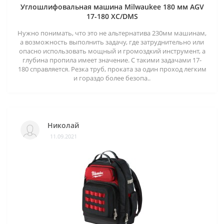
Углошлифовальная машина Milwaukee 180 мм AGV
17-180 XC/DMS
Нужно понимать, что это не альтернатива 230мм машинам,
а возможность выполнить задачу, где затруднительно или
опасно использовать мощный и громоздкий инструмент, а
глубина пропила имеет значение. С такими задачами 17-
180 справляется. Резка труб, проката за один проход легким
и гораздо более безопа..
Николай
11.09.2021