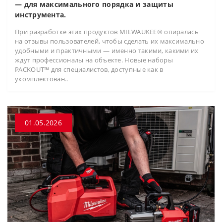
— для максимального порядка и защиты
инструмента.
При разработке этих продуктов MILWAUKEE® опиралась
на отзывы пользователей, чтобы сделать их максимально
удобными и практичными — именно такими, какими их
ждут профессионалы на объекте. Новые наборы
PACKOUT™ для специалистов, доступные как в
укомплектован..
01.05.2026