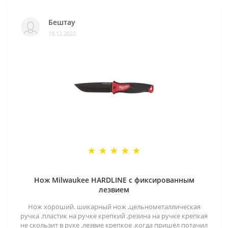
Бештау
18.12.2022
Нож Milwaukee HARDLINE с фиксированным
лезвием
Нож хороший. шикарный нож ,цельнометаллическая
ручка .пластик на ручке крепкий ,резина на ручке крепкая
не скользит в руке .лезвие крепкое .когда пришёл потачил