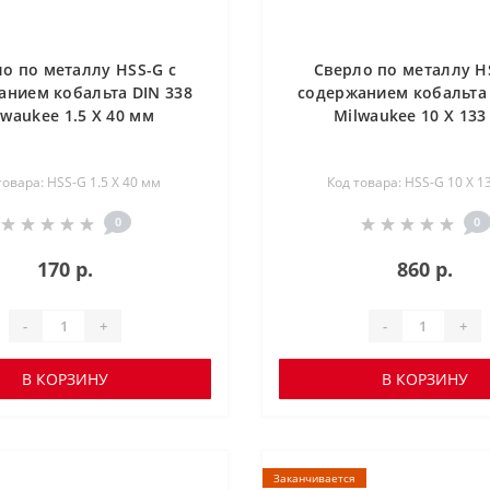
о по металлу HSS-G с
Сверло по металлу H
анием кобальта DIN 338
содержанием кобальта 
lwaukee 1.5 X 40 мм
Milwaukee 10 X 133
товара: HSS-G 1.5 X 40 мм
Код товара: HSS-G 10 X 1
0
0
170 р.
860 р.
-
+
-
+
В КОРЗИНУ
В КОРЗИНУ
Заканчивается