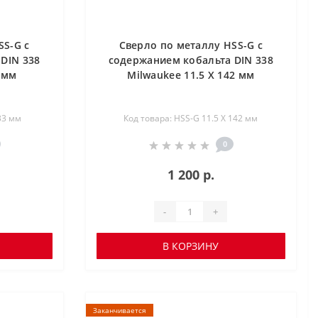
SS-G с
Сверло по металлу HSS-G с
DIN 338
содержанием кобальта DIN 338
 мм
Milwaukee 11.5 X 142 мм
33 мм
Код товара: HSS-G 11.5 X 142 мм
0
1 200 р.
-
+
В КОРЗИНУ
Заканчивается