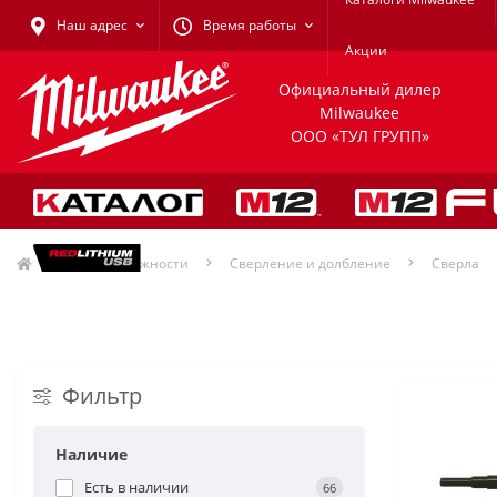
Наш адрес
Время работы
Акции
Официальный дилер
Milwaukee
ООО «ТУЛ ГРУПП»
Принадлежности
Сверление и долбление
Сверла
Фильтр
Наличие
Есть в наличии
66