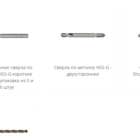
ные cверла по
Сверла по металлу HSS-G -
HSS-G короткие
двухсторонние
Sho
 упаковка из 5 и
0 штук