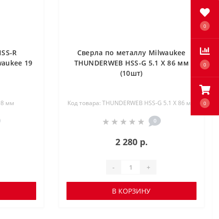
0
HSS-R
Сверла по металлу Milwaukee
waukee 19
THUNDERWEB HSS-G 5.1 X 86 мм
0
(10шт)
98 мм
Код товара: THUNDERWEB HSS-G 5.1 X 86 мм
0
0
2 280 р.
-
+
В КОРЗИНУ