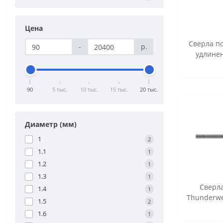
Цена
Сверла по
-
р.
удлинен
90
5 тыс.
10 тыс.
15 тыс.
20 тыс.
Диаметр (мм)
1
2
1.1
1
1.2
1
1.3
1
Сверла
1.4
1
Thunderwe
1.5
2
1.6
1