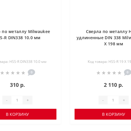
 по металлу Milwaukee
Сверла по металлу 
S-R DIN338 10.0 мм
удлиненные DIN 338 Mil
X 198 мм
вара: HSS-R DIN338 10.0 мм
Код товара: HSS-R 19 X 1
0
0
310 р.
2 110 р.
-
+
-
+
В КОРЗИНУ
В КОРЗИНУ