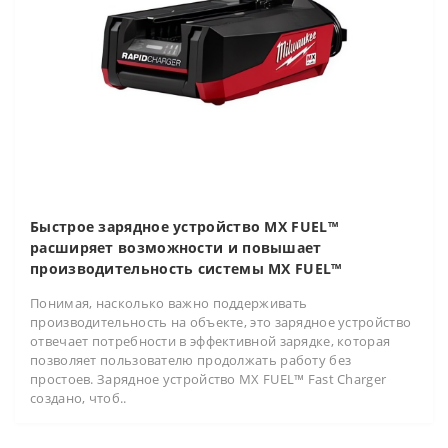
Быстрое зарядное устройство MX FUEL™
расширяет возможности и повышает
производительность системы MX FUEL™
Понимая, насколько важно поддерживать
производительность на объекте, это зарядное устройство
отвечает потребности в эффективной зарядке, которая
позволяет пользователю продолжать работу без
простоев. Зарядное устройство MX FUEL™ Fast Charger
создано, чтоб..