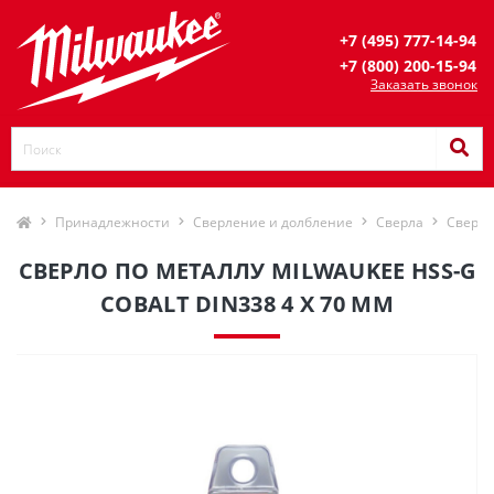
+7 (495) 777-14-94
+7 (800) 200-15-94
Заказать звонок
Принадлежности
Сверление и долбление
Сверла
Сверла
СВЕРЛО ПО МЕТАЛЛУ MILWAUKEE HSS-G
COBALT DIN338 4 X 70 ММ