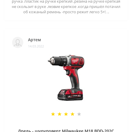
ручка .пластик на ручке крепкий ,резина на ручке крепкая
не скользит в руке .лезвие крепкое .когда пришёл потачил
об кожаный ремень -просто режит легко 5+!. ..
Артем
14.03.2022
Дрель - шуруповерт Milwaukee M18 BDD-202C