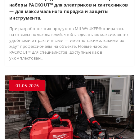
наборы PACKOUT™ для электриков и сантехников
— для максимального порядка и защиты
инструмента.
При разработке этих продуктов MILWAUKEE® опиралась
на отзывы пользователей, чтобы сделать их максимально
удобными и практичными — именно такими, какими их
ждут профессионалы на объекте. Новые наборы
PACKOUT™ для специалистов, доступные как в
укомплектован..
01.05.2026