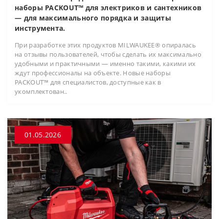
наборы PACKOUT™ для электриков и сантехников
— для максимального порядка и защиты
инструмента.
При разработке этих продуктов MILWAUKEE® опиралась
на отзывы пользователей, чтобы сделать их максимально
удобными и практичными — именно такими, какими их
ждут профессионалы на объекте. Новые наборы
PACKOUT™ для специалистов, доступные как в
укомплектован..
01.05.2026