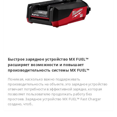
Быстрое зарядное устройство MX FUEL™
расширяет возможности и повышает
производительность системы MX FUEL™
Понимая, насколько важно поддерживать
производительность на объекте, это зарядное устройство
отвечает потребности в эффективной зарядке, которая
позволяет пользователю продолжать работу без
простоев. Зарядное устройство MX FUEL™ Fast Charger
создано, чтоб..