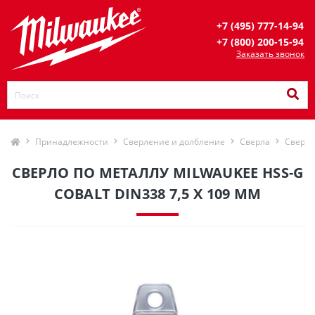
+7 (495) 777-14-94
+7 (800) 200-15-94
Заказать звонок
Принадлежности
Сверление и долбление
Сверла
Сверла
СВЕРЛО ПО МЕТАЛЛУ MILWAUKEE HSS-G
COBALT DIN338 7,5 X 109 ММ