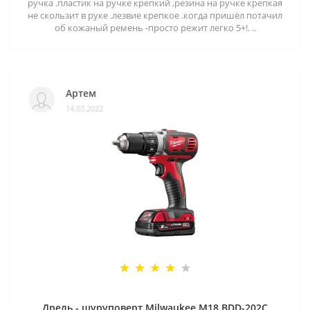
ручка .пластик на ручке крепкий ,резина на ручке крепкая
не скользит в руке .лезвие крепкое .когда пришёл потачил
об кожаный ремень -просто режит легко 5+!. ..
Артем
14.03.2022
Дрель - шуруповерт Milwaukee M18 BDD-202C