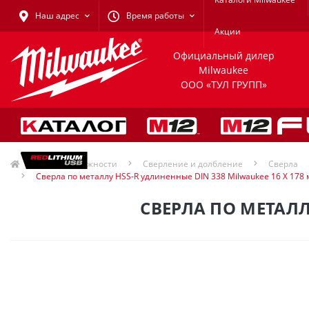
Наш адрес
Время работы
Акции
Официальный дилер
Milwaukee
ООО «ТУЛ ГРУПП»
Принадлежности
Сверление и долбление
Сверла
Сверла по металлу HSS-R удлиненные DIN 338 Milwaukee 16 X 178
СВЕРЛА ПО МЕТАЛЛ