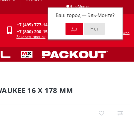
Эль-Монте
Ваш город —
Эль-Монте
?
Личный кабинет
+7 (495) 777-14-94
0
0 р.
+7 (800) 200-15-94
Оформить заказ
Заказать звонок
8
AUKEE 16 X 178 ММ