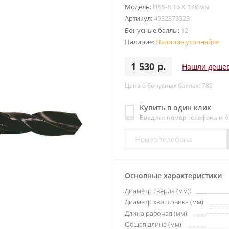
Модель:
HSS-R 16 X 178 мм
Артикул:
4932373323
Бонусные баллы:
12
Наличие:
Наличие уточняйте
1 530 р.
Нашли деше
Цена в бонусных баллах: 780
Купить в один клик
Введите номер телефона и 
Основные характеристики
Диаметр сверла (мм):
Диаметр хвостовика (мм):
Длина рабочая (мм):
Общая длина (мм):