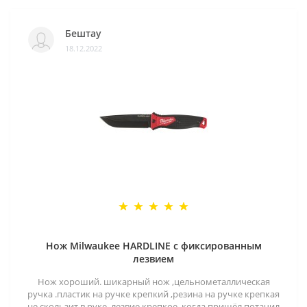
Бештау
18.12.2022
Нож Milwaukee HARDLINE с фиксированным
лезвием
Нож хороший. шикарный нож ,цельнометаллическая
ручка .пластик на ручке крепкий ,резина на ручке крепкая
не скользит в руке .лезвие крепкое .когда пришёл потачил