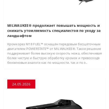
MILWAUKEE® продолжает повышать мощность и
снижать утомляемость специалистов по уходу за
ландшафтом
Кромкорез M18 FUEL™ оснащён передовым бесщёточным
двигателем POWERSTATE™ от MILWAUKEE®. Такое решение
поддерживает более высокую скорость ножа, обеспечивая
более чистую и быструю обработку кромок и превосходя
бензиновые аналоги как по мощности, так и по э..
24.05.2026