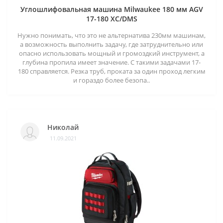
Углошлифовальная машина Milwaukee 180 мм AGV
17-180 XC/DMS
Нужно понимать, что это не альтернатива 230мм машинам,
а возможность выполнить задачу, где затруднительно или
опасно использовать мощный и громоздкий инструмент, а
глубина пропила имеет значение. С такими задачами 17-
180 справляется. Резка труб, проката за один проход легким
и гораздо более безопа..
Николай
11.09.2021