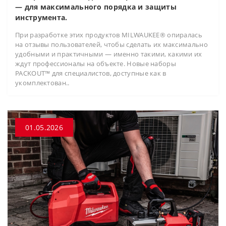
— для максимального порядка и защиты
инструмента.
При разработке этих продуктов MILWAUKEE® опиралась
на отзывы пользователей, чтобы сделать их максимально
удобными и практичными — именно такими, какими их
ждут профессионалы на объекте. Новые наборы
PACKOUT™ для специалистов, доступные как в
укомплектован..
01.05.2026