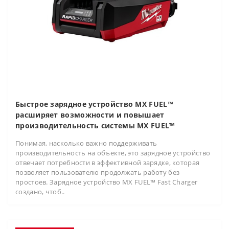
Быстрое зарядное устройство MX FUEL™
расширяет возможности и повышает
производительность системы MX FUEL™
Понимая, насколько важно поддерживать
производительность на объекте, это зарядное устройство
отвечает потребности в эффективной зарядке, которая
позволяет пользователю продолжать работу без
простоев. Зарядное устройство MX FUEL™ Fast Charger
создано, чтоб..