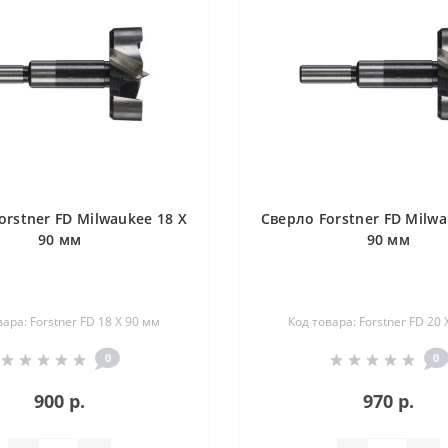
orstner FD Milwaukee 18 X
Сверло Forstner FD Milwa
90 мм
90 мм
вара: Forstner FD 18 X 90 мм
Код товара: Forstner FD 20 
0
0
900 р.
970 р.