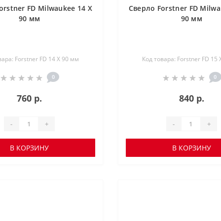
orstner FD Milwaukee 14 X
Сверло Forstner FD Milwa
90 мм
90 мм
вара: Forstner FD 14 X 90 мм
Код товара: Forstner FD 15 
0
0
760 р.
840 р.
-
+
-
+
В КОРЗИНУ
В КОРЗИНУ