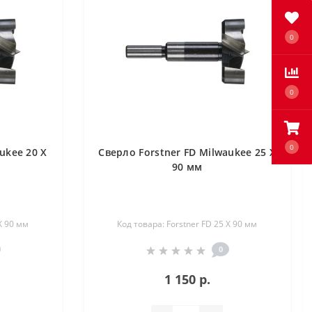
0
0
0
ukee 20 X
Сверло Forstner FD Milwaukee 25 X
90 мм
X 90 мм
Код товара: Forstner FD 25 X 90 мм
0
1 150 р.