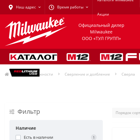
Наш адрес
Время работы
Акции
Официальный дилер
Milwaukee
ООО «ТУЛ ГРУПП»
Принадлежности
Сверление и долбление
Сверла
Фильтр
Наличие
Есть в наличии
1