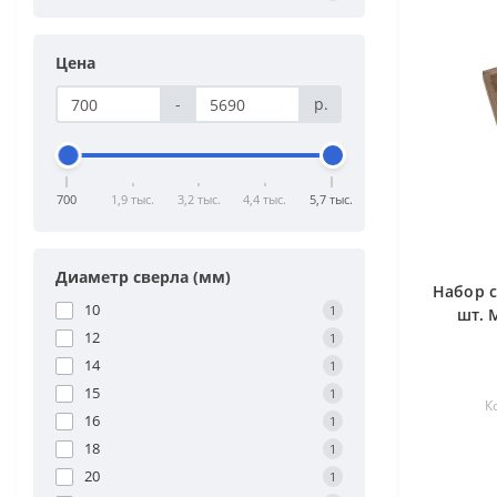
Цена
-
р.
700
1,9 тыс.
3,2 тыс.
4,4 тыс.
5,7 тыс.
Диаметр сверла (мм)
Набор с
10
1
шт. 
12
1
14
1
15
1
К
16
1
18
1
20
1