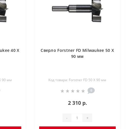
ukee 40 X
Сверло Forstner FD Milwaukee 50 X
90 мм
X 90 мм
Код товара: Forstner FD 50 X 90 мм
0
2 310 р.
-
+