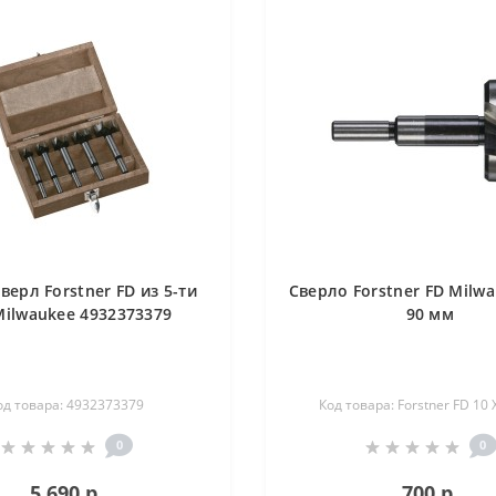
верл Forstner FD из 5-ти
Сверло Forstner FD Milwa
Milwaukee 4932373379
90 мм
од товара: 4932373379
Код товара: Forstner FD 10 
0
0
5 690 р.
700 р.