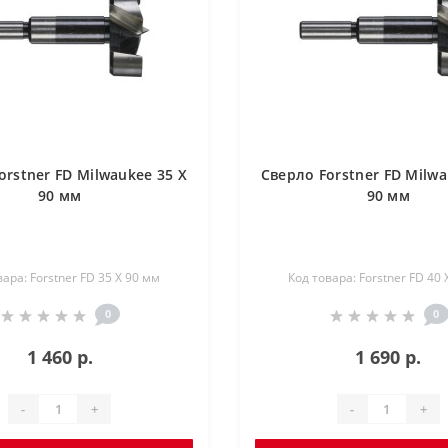
orstner FD Milwaukee 35 X
Сверло Forstner FD Milwa
90 мм
90 мм
вара: Forstner FD 35 X 90 мм
Код товара: Forstner FD 40 
0
0
1 460 р.
1 690 р.
-
+
-
+