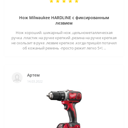
Нож Milwaukee HARDLINE с фиксированным
лезвием
Нож хороший. шикарный нож ,цельнометаллическая
ручка .пластик на ручке крепкий ,резина на ручке крепкая
не скользит в руке .лезвие крепкое .когда пришёл потачил
об кожаный ремень -просто режит легко 5+!. ..
Артем
14.03.2022