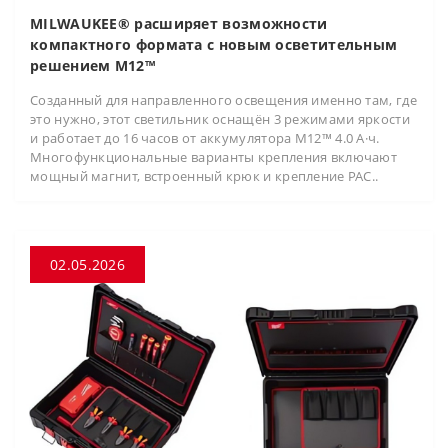
MILWAUKEE® расширяет возможности
компактного формата с новым осветительным
решением M12™
Созданный для направленного освещения именно там, где
это нужно, этот светильник оснащён 3 режимами яркости
и работает до 16 часов от аккумулятора M12™ 4.0 А·ч.
Многофункциональные варианты крепления включают
мощный магнит, встроенный крюк и крепление PAC..
02.05.2026