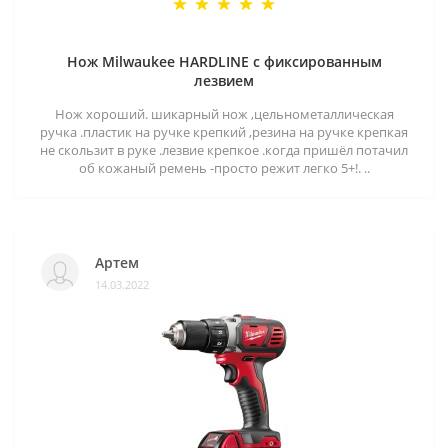
Нож Milwaukee HARDLINE с фиксированным
лезвием
Нож хороший. шикарный нож ,цельнометаллическая
ручка .пластик на ручке крепкий ,резина на ручке крепкая
не скользит в руке .лезвие крепкое .когда пришёл потачил
об кожаный ремень -просто режит легко 5+!. ..
Артем
14.03.2022