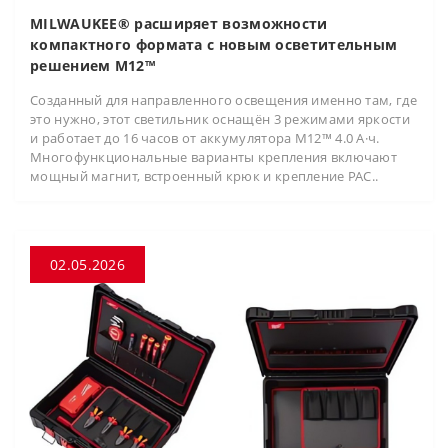
MILWAUKEE® расширяет возможности
компактного формата с новым осветительным
решением M12™
Созданный для направленного освещения именно там, где
это нужно, этот светильник оснащён 3 режимами яркости
и работает до 16 часов от аккумулятора M12™ 4.0 А·ч.
Многофункциональные варианты крепления включают
мощный магнит, встроенный крюк и крепление PAC..
02.05.2026