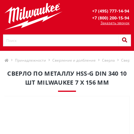
+7 (495) 777-14-94
+7 (800) 200-15-94
Заказать звонок
Принадлежности
Сверление и долбление
Сверла
Сверла
СВЕРЛО ПО МЕТАЛЛУ HSS-G DIN 340 10
ШТ MILWAUKEE 7 X 156 ММ