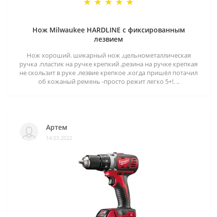
Нож Milwaukee HARDLINE с фиксированным
лезвием
Нож хороший. шикарный нож ,цельнометаллическая
ручка .пластик на ручке крепкий ,резина на ручке крепкая
не скользит в руке .лезвие крепкое .когда пришёл потачил
об кожаный ремень -просто режит легко 5+!. ..
Артем
14.03.2022