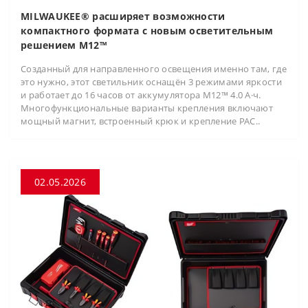
MILWAUKEE® расширяет возможности
компактного формата с новым осветительным
решением M12™
Созданный для направленного освещения именно там, где
это нужно, этот светильник оснащён 3 режимами яркости
и работает до 16 часов от аккумулятора M12™ 4.0 А·ч.
Многофункциональные варианты крепления включают
мощный магнит, встроенный крюк и крепление PAC..
02.05.2026