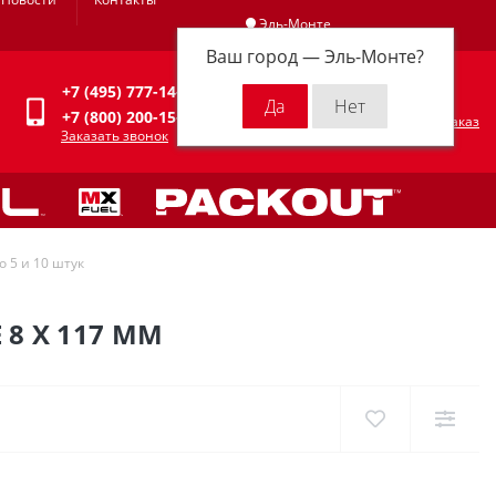
Эль-Монте
Ваш город —
Эль-Монте
?
Личный кабинет
+7 (495) 777-14-94
0
0 р.
+7 (800) 200-15-94
Оформить заказ
Заказать звонок
о 5 и 10 штук
 8 X 117 ММ