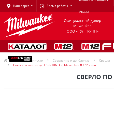
Наш адрес
Время работы
Акции
Официальный дилер
Milwaukee
ООО «ТУЛ ГРУПП»
Принадлежности
Сверление и долбление
Сверла
Сверло по металлу HSS-R DIN 338 Milwaukee 8 X 117 мм
СВЕРЛО ПО 