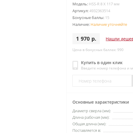
Модель:
HSS-R 8 X 117 мм
Артикул:
4932363514
Бонусные баллы:
15
Наличие:
Наличие уточняйте
1 970 р.
Нашли деше
Цена в бонусных баллах: 990
Купить в один клик
Введите номер телефона и 
Основные характеристики
Диаметр сверла (мм):
Длина рабочая (мм):
Общая длина (мм):
Поставляется в: