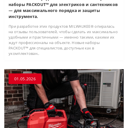
наборы PACKOUT™ для электриков и сантехников
— для максимального порядка и защиты
инструмента.
При разработке этих продуктов MILWAUKEE® опиралась
на отзывы пользователей, чтобы сделать их максимально
удобными и практичными — именно такими, какими их
ждут профессионалы на объекте. Новые наборы
PACKOUT™ для специалистов, доступные как в
укомплектован..
01.05.2026