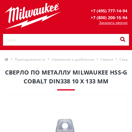
+7 (495) 777-14-94
+7 (800) 200-15-94
Заказать звонок
Принадлежности
Сверление и долбление
Сверла
Сверла
СВЕРЛО ПО МЕТАЛЛУ MILWAUKEE HSS-G
COBALT DIN338 10 X 133 ММ