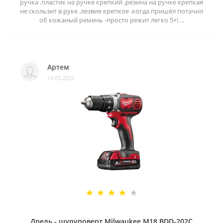
ручка .пластик на ручке крепкий ,резина на ручке крепкая
не скользит в руке .лезвие крепкое .когда пришёл потачил
об кожаный ремень -просто режит легко 5+!. ..
Артем
14.03.2022
Дрель - шуруповерт Milwaukee M18 BDD-202C