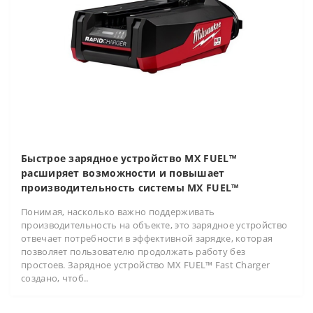
Быстрое зарядное устройство MX FUEL™
расширяет возможности и повышает
производительность системы MX FUEL™
Понимая, насколько важно поддерживать
производительность на объекте, это зарядное устройство
отвечает потребности в эффективной зарядке, которая
позволяет пользователю продолжать работу без
простоев. Зарядное устройство MX FUEL™ Fast Charger
создано, чтоб..