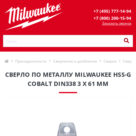
+7 (495) 777-14-94
+7 (800) 200-15-94
Заказать звонок
Принадлежности
Сверление и долбление
Сверла
Сверла
СВЕРЛО ПО МЕТАЛЛУ MILWAUKEE HSS-G
COBALT DIN338 3 X 61 ММ