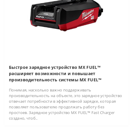
Быстрое зарядное устройство MX FUEL™
расширяет возможности и повышает
производительность системы MX FUEL™
Понимая, насколько важно поддерживать
производительность на объекте, это зарядное устройство
отвечает потребности в эффективной зарядке, которая
позволяет пользователю продолжать работу без
простоев. Зарядное устройство MX FUEL™ Fast Charger
создано, чтоб..