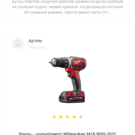
ручка .пластик на ручке крепкий ,резина на ручке крепкая
не скользит в руке .лезвие крепкое .когда пришёл потачил
об кожаный ремень -просто режит легко 5+!. ..
Артем
14.03.2022
Дрель - шуруповерт Milwaukee M18 BDD-202C