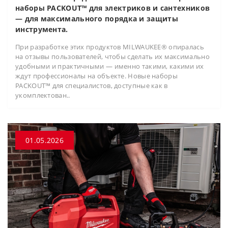
наборы PACKOUT™ для электриков и сантехников
— для максимального порядка и защиты
инструмента.
При разработке этих продуктов MILWAUKEE® опиралась
на отзывы пользователей, чтобы сделать их максимально
удобными и практичными — именно такими, какими их
ждут профессионалы на объекте. Новые наборы
PACKOUT™ для специалистов, доступные как в
укомплектован..
01.05.2026