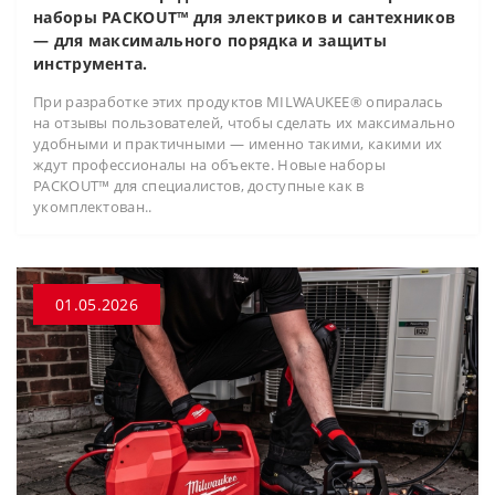
наборы PACKOUT™ для электриков и сантехников
— для максимального порядка и защиты
инструмента.
При разработке этих продуктов MILWAUKEE® опиралась
на отзывы пользователей, чтобы сделать их максимально
удобными и практичными — именно такими, какими их
ждут профессионалы на объекте. Новые наборы
PACKOUT™ для специалистов, доступные как в
укомплектован..
01.05.2026