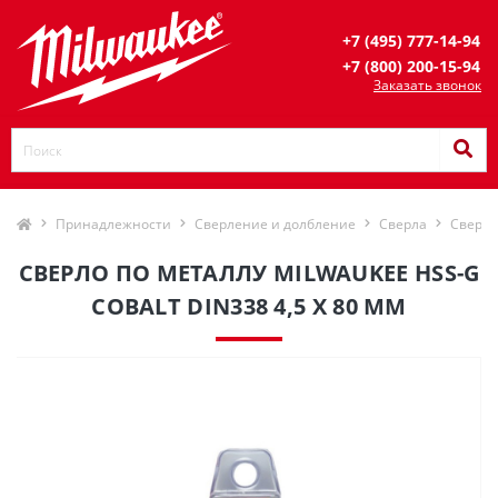
+7 (495) 777-14-94
+7 (800) 200-15-94
Заказать звонок
Принадлежности
Сверление и долбление
Сверла
Сверла
СВЕРЛО ПО МЕТАЛЛУ MILWAUKEE HSS-G
COBALT DIN338 4,5 X 80 ММ