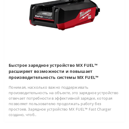
Быстрое зарядное устройство MX FUEL™
расширяет возможности и повышает
производительность системы MX FUEL™
Понимая, насколько важно поддерживать
производительность на объекте, это зарядное устройство
отвечает потребности в эффективной зарядке, которая
позволяет пользователю продолжать работу без
простоев. Зарядное устройство MX FUEL™ Fast Charger
создано, чтоб..