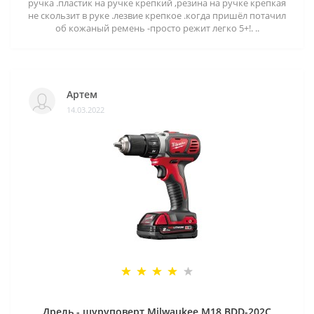
ручка .пластик на ручке крепкий ,резина на ручке крепкая
не скользит в руке .лезвие крепкое .когда пришёл потачил
об кожаный ремень -просто режит легко 5+!. ..
Артем
14.03.2022
Дрель - шуруповерт Milwaukee M18 BDD-202C