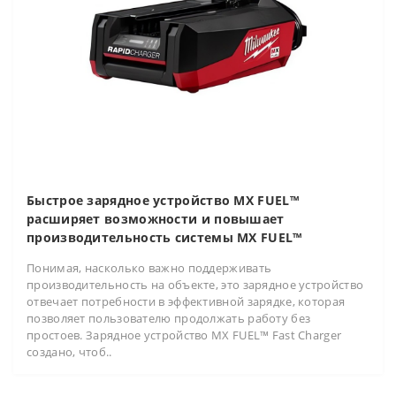
Быстрое зарядное устройство MX FUEL™
расширяет возможности и повышает
производительность системы MX FUEL™
Понимая, насколько важно поддерживать
производительность на объекте, это зарядное устройство
отвечает потребности в эффективной зарядке, которая
позволяет пользователю продолжать работу без
простоев. Зарядное устройство MX FUEL™ Fast Charger
создано, чтоб..