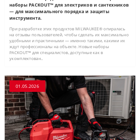
наборы PACKOUT™ для электриков и сантехников
— для максимального порядка и защиты
инструмента.
При разработке этих продуктов MILWAUKEE® опиралась
на отзывы пользователей, чтобы сделать их максимально
удобными и практичными — именно такими, какими их
ждут профессионалы на объекте. Новые наборы
PACKOUT™ для специалистов, доступные как в
укомплектован..
01.05.2026