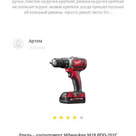
ручка .пластик на ручке крепкий ,резина на ручке крепкая
не скользит в руке .лезвие крепкое .когда пришёл потачил
об кожаный ремень -просто режит легко 5+!. ..
Артем
14.03.2022
Дрель - шуруповерт Milwaukee M18 BDD-202C