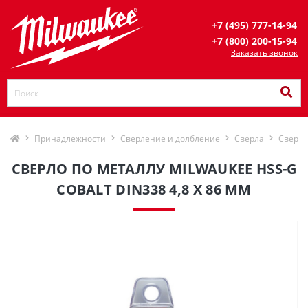
+7 (495) 777-14-94
+7 (800) 200-15-94
Заказать звонок
Принадлежности
Сверление и долбление
Сверла
Сверла
СВЕРЛО ПО МЕТАЛЛУ MILWAUKEE HSS-G
COBALT DIN338 4,8 X 86 ММ