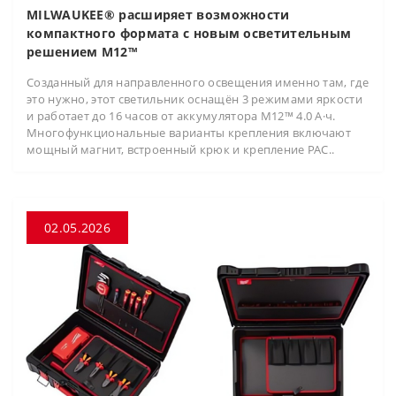
MILWAUKEE® расширяет возможности
компактного формата с новым осветительным
решением M12™
Созданный для направленного освещения именно там, где
это нужно, этот светильник оснащён 3 режимами яркости
и работает до 16 часов от аккумулятора M12™ 4.0 А·ч.
Многофункциональные варианты крепления включают
мощный магнит, встроенный крюк и крепление PAC..
02.05.2026