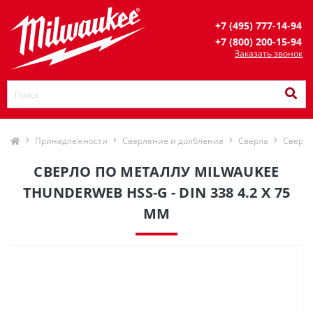
+7 (495) 777-14-94
+7 (800) 200-15-94
Заказать звонок
Принадлежности
Сверление и долбление
Сверла
Сверла
СВЕРЛО ПО МЕТАЛЛУ MILWAUKEE
THUNDERWEB HSS-G - DIN 338 4.2 X 75
ММ