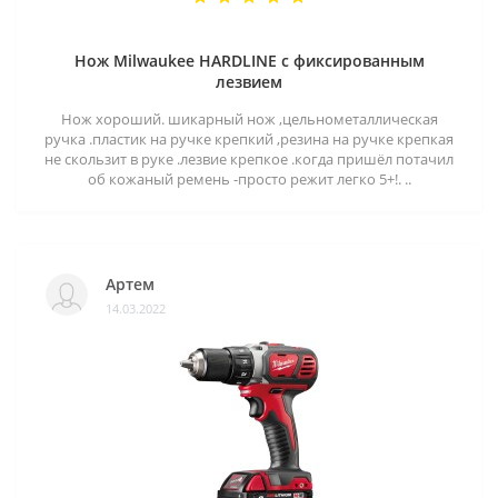
Нож Milwaukee HARDLINE с фиксированным
лезвием
Нож хороший. шикарный нож ,цельнометаллическая
ручка .пластик на ручке крепкий ,резина на ручке крепкая
не скользит в руке .лезвие крепкое .когда пришёл потачил
об кожаный ремень -просто режит легко 5+!. ..
Артем
14.03.2022