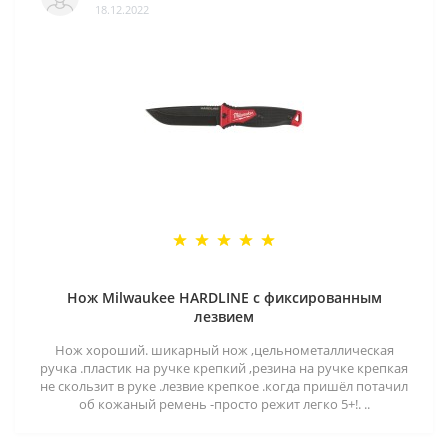
18.12.2022
Нож Milwaukee HARDLINE с фиксированным
лезвием
Нож хороший. шикарный нож ,цельнометаллическая
ручка .пластик на ручке крепкий ,резина на ручке крепкая
не скользит в руке .лезвие крепкое .когда пришёл потачил
об кожаный ремень -просто режит легко 5+!. ..