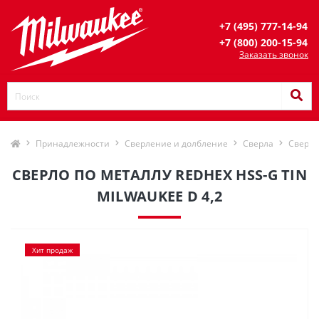
+7 (495) 777-14-94
+7 (800) 200-15-94
Заказать звонок
Принадлежности
Сверление и долбление
Сверла
Сверла
СВЕРЛО ПО МЕТАЛЛУ REDHEX HSS-G TIN
MILWAUKEE D 4,2
Хит продаж